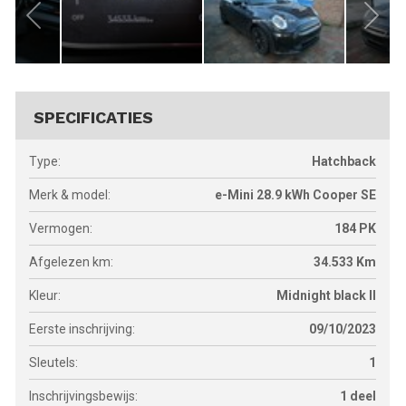
SPECIFICATIES
Type:
Hatchback
Merk & model:
e-Mini 28.9 kWh Cooper SE
Vermogen:
184
PK
Afgelezen km:
34.533
Km
Kleur:
Midnight black II
Eerste inschrijving:
09/10/2023
Sleutels:
1
Inschrijvingsbewijs:
1 deel