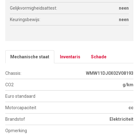
Gelijkvormigheidsattest:
neen
Keuringsbewijs:
neen
Mechanische staat
Inventaris
Schade
Chassis:
WMW11DJ0X02V08193
CO2
g/km
Euro standaard
Motorcapaciteit
cc
Brandstof
Elektriciteit
Opmerking