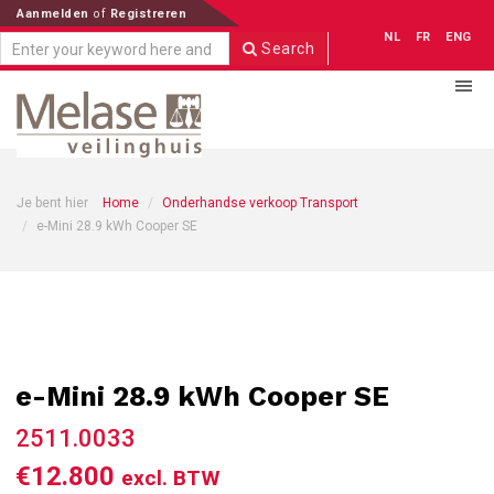
Aanmelden
of
Registreren
NL
FR
ENG
Search
Je bent hier
Home
Onderhandse verkoop Transport
e-Mini 28.9 kWh Cooper SE
e-Mini 28.9 kWh Cooper SE
2511.0033
€12.800
excl. BTW