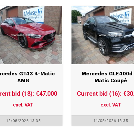
rcedes GT43 4-Matic
Mercedes GLE400d 
AMG
Matic Coupé
rent bid (18): €47.000
Current bid (16): €30
excl. VAT
excl. VAT
12/08/2026 13:35
11/08/2026 13:35