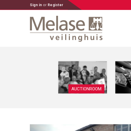
Sign in
or
Register
AUCTIONROOM
Previous