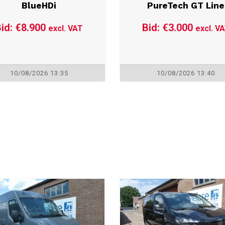
itroën Jumpy XL 2.0
Peugeot 3008 1.2
BlueHDi
PureTech GT Line
id: €8.900
Bid: €3.000
excl. VAT
excl. V
10/08/2026 13:35
10/08/2026 13:40