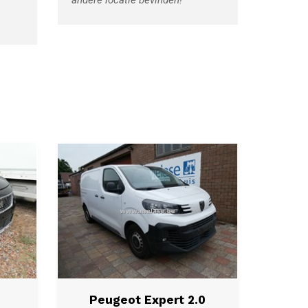
enkel informatief
en dient door
de koper
zelf geïnspecteerd
te
worden!