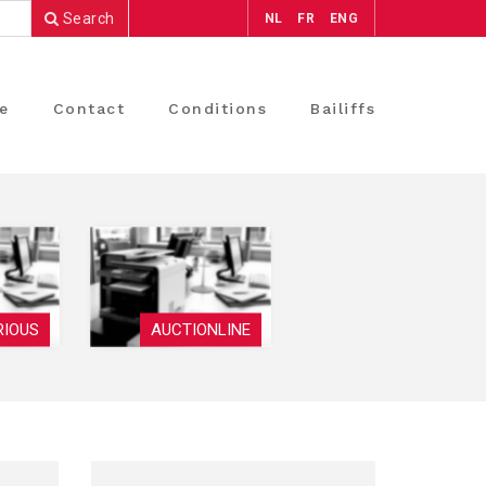
Search
NL
FR
ENG
e
Contact
Conditions
Bailiffs
RIOUS
AUCTIONLINE