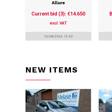
Peugeot 3008 Hybrid
C
Allure
Current bid (3): €14.650
B
excl. VAT
10/08/2026 13:30
NEW ITEMS