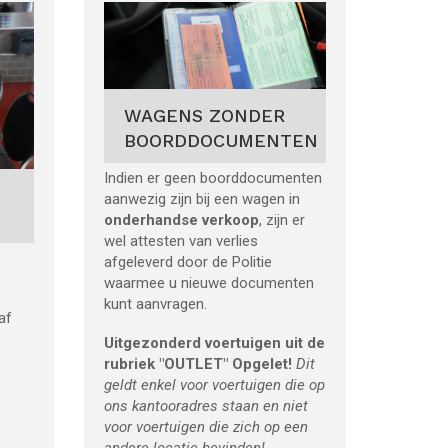
VOERTUIGEN
OUTLETCATEGORIE
Deze categorie bevat voertuigen
van een aanzienlijke leeftijd met
heel wat km op de teller of
redelijk wat schade. Voor de
af
voertuigen van deze categorie
worden
géén
attesten van verlies
afgeleverd. Vermelding van de
mechanische-, interieur en
carrosseriestaat is ook hier -
zoals bij al onze voertuigen -