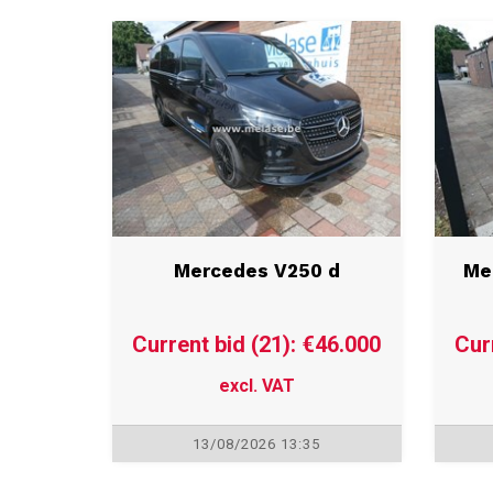
Mercedes V250 d
Me
Current bid (21): €46.000
Cur
excl. VAT
13/08/2026 13:35