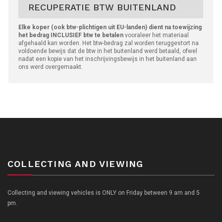
RECUPERATIE BTW BUITENLAND
Elke koper (ook btw-plichtigen uit EU-landen) dient na toewijzing
het bedrag INCLUSIEF btw te betalen
vooraleer het materiaal
afgehaald kan worden. Het btw-bedrag zal worden teruggestort na
voldoende bewijs dat de btw in het buitenland werd betaald, ofwel
nadat een kopie van het inschrijvingsbewijs in het buitenland aan
ons werd overgemaakt.
COLLECTING AND VIEWING
Collecting and viewing vehicles is ONLY on Friday between 9 am and 5
pm.