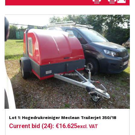
Lot 1: Hogedrukreiniger Meclean Trailerjet 350/18
Current bid (24): €16.625
excl. VAT