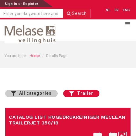
Sign in
or
Register
NL
FR
ENG
Search
You are here
Home
Details Page
All categories
Trailer
CATALOG LIST HOGEDRUKREINIGER MECLEAN
TRAILERJET 350/18