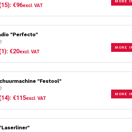
MORE I
(15): €96
excl. VAT
adio "Perfecto"
0
MORE I
(1): €20
excl. VAT
schuurmachine "Festool"
0
MORE I
(14): €115
excl. VAT
"Laserliner"