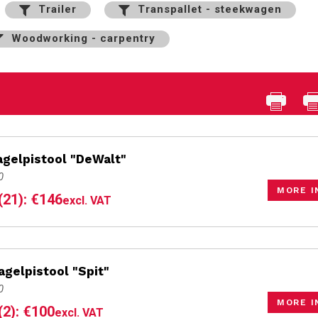
Trailer
Transpallet - steekwagen
Woodworking - carpentry
nagelpistool "DeWalt"
0
MORE I
(21): €146
excl. VAT
nagelpistool "Spit"
0
MORE I
(2): €100
excl. VAT