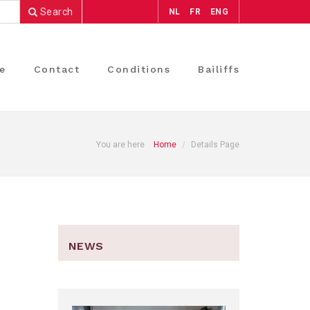
Search
NL
FR
ENG
e
Contact
Conditions
Bailiffs
You are here
Home
Details Page
NEWS