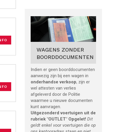
NFO
WAGENS ZONDER
BOORDDOCUMENTEN
Indien er geen boorddocumenten
aanwezig zijn bij een wagen in
onderhandse verkoop
, zijn er
NFO
wel attesten van verlies
afgeleverd door de Politie
waarmee u nieuwe documenten
kunt aanvragen.
Uitgezonderd voertuigen uit de
rubriek "OUTLET"
Opgelet!
Dit
geldt enkel voor voertuigen die op
ons kantooradres staan en niet