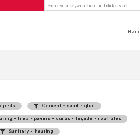
Hom
mopeds
Cement - sand - glue
ring - tiles - pavers - curbs - façade - roof tiles
Sanitary - heating