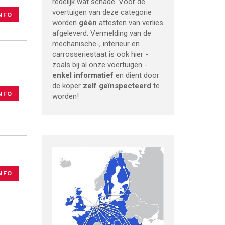
redelijk wat schade. Voor de
voertuigen van deze categorie
NFO
worden
géén
attesten van verlies
afgeleverd. Vermelding van de
mechanische-, interieur en
carrosseriestaat is ook hier -
zoals bij al onze voertuigen -
enkel informatief
en dient door
de koper
zelf geïnspecteerd
te
NFO
worden!
NFO