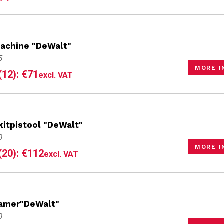
machine "DeWalt"
5
MORE I
(12): €71
excl. VAT
kitpistool "DeWalt"
0
MORE I
(20): €112
excl. VAT
hamer"DeWalt"
0