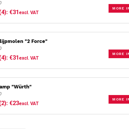
0
MORE I
(4): €31
excl. VAT
slijpmolen "2 Force"
0
MORE I
(4): €31
excl. VAT
lamp "Würth"
0
MORE I
(2): €23
excl. VAT