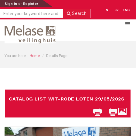
Sign in
or
Register
NL
FR
ENG
Search
You are here
Home
Details Page
CATALOG LIST WIT-RODE LOTEN 29/05/2026