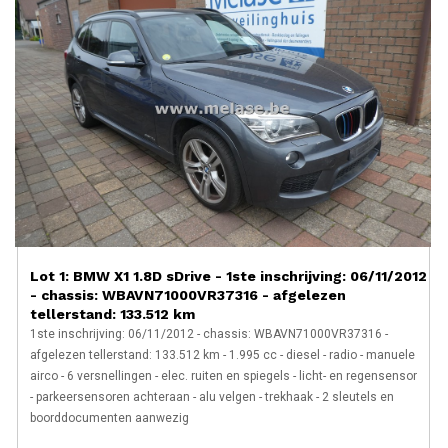
Lot 1: BMW X1 1.8D sDrive - 1ste inschrijving: 06/11/2012
- chassis: WBAVN71000VR37316 - afgelezen
tellerstand: 133.512 km
1ste inschrijving: 06/11/2012 - chassis: WBAVN71000VR37316 -
afgelezen tellerstand: 133.512 km - 1.995 cc - diesel - radio - manuele
airco - 6 versnellingen - elec. ruiten en spiegels - licht- en regensensor
- parkeersensoren achteraan - alu velgen - trekhaak - 2 sleutels en
boorddocumenten aanwezig