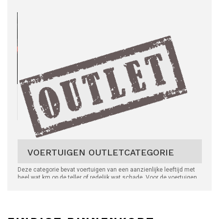
VOERTUIGEN OUTLETCATEGORIE
Deze categorie bevat voertuigen van een aanzienlijke leeftijd met
heel wat km op de teller of redelijk wat schade. Voor de voertuigen
van deze categorie worden
géén
attesten van verlies afgeleverd.
Vermelding van de mechanische-, interieur en carrosseriestaat is
ook hier - zoals bij al onze voertuigen -
enkel informatief
en dient
door de koper
zelf geïnspecteerd
te worden!