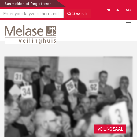
Aanmelden
of
Registreren
NL
FR
ENG
Search
VEILINGZAAL