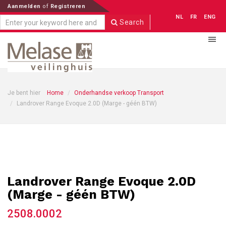
Aanmelden
of
Registreren
NL
FR
ENG
Search
Je bent hier
Home
Onderhandse verkoop Transport
Landrover Range Evoque 2.0D (Marge - géén BTW)
Landrover Range Evoque 2.0D
(Marge - géén BTW)
2508.0002