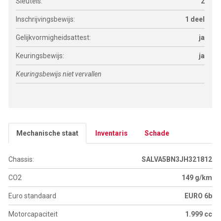
Sleutels:
2
Inschrijvingsbewijs:
1 deel
Gelijkvormigheidsattest:
ja
Keuringsbewijs:
ja
Keuringsbewijs niet vervallen
Mechanische staat
Inventaris
Schade
Chassis:
SALVA5BN3JH321812
CO2
149 g/km
Euro standaard
EURO 6b
Motorcapaciteit
1.999 cc